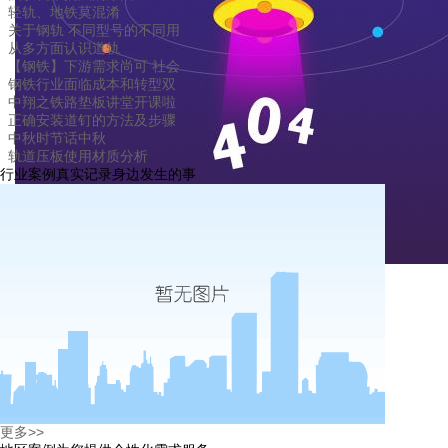
轻轨、地铁莫混淆
关于钢轨 不同型号的不同用
从多方面认识道轨
【钢铁】下游需求尚可 社会
钢铁行业面临成本和转型双
中翔之铁路垫板讲堂开课啦
正确安装道钉的方法及步骤
中秋时节话中秋
轨道压板使用材质分析
行业案例
真实记录身边发生的事
最新资讯
更多>>