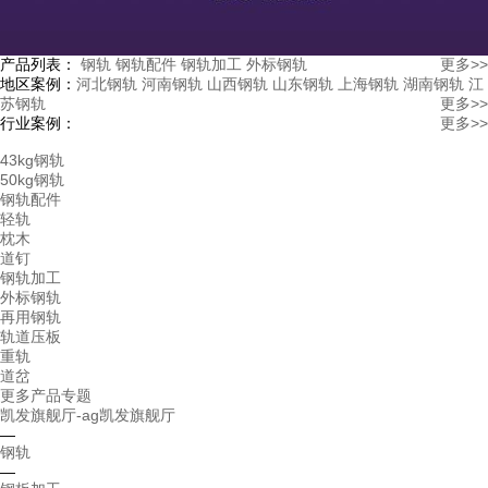
产品列表：
钢轨
钢轨配件
钢轨加工
外标钢轨
更多>>
地区案例：
河北钢轨
河南钢轨
山西钢轨
山东钢轨
上海钢轨
湖南钢轨
江
苏钢轨
更多>>
行业案例：
更多>>
43kg钢轨
50kg钢轨
钢轨配件
轻轨
枕木
道钉
钢轨加工
外标钢轨
再用钢轨
轨道压板
重轨
道岔
更多产品专题
凯发旗舰厅-ag凯发旗舰厅
—
钢轨
—