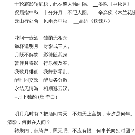
十轮霜影转庭梧，此夕羁人独向隅。 __晏殊《中秋月》
况屈指中秋，十分好月，不照人圆。 __辛弃疾《木兰花
云山行处合，风雨兴中秋。 __高适《送魏八》
花间一壶酒，独酌无相亲。
举杯邀明月，对影成三人。
月既不解饮，影徒随我身。
暂伴月将影，行乐须及春。
我歌月徘徊，我舞影零乱。
醒时同交欢，醉后各分散。
永结无情游，相期邈云汉。
--月下独酌 (唐 李白）
明月几时有？把酒问青天。不知天上宫阙，今夕是何年。
清影，何似在人间？
转朱阁，低绮户，照无眠。不应有恨，何事长向别时圆？