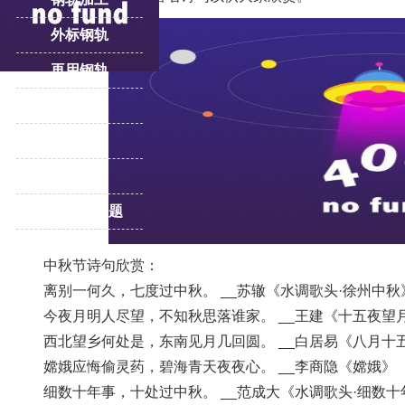
外标钢轨
再用钢轨
轨道压板
重轨
道岔
更多产品专题
中秋节诗句欣赏：
离别一何久，七度过中秋。 __苏辙《水调歌头·徐州中秋
今夜月明人尽望，不知秋思落谁家。 __王建《十五夜望
西北望乡何处是，东南见月几回圆。 __白居易《八月十
嫦娥应悔偷灵药，碧海青天夜夜心。 __李商隐《嫦娥》
细数十年事，十处过中秋。 __范成大《水调歌头·细数十