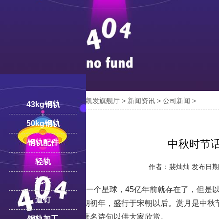

您的位置：
凯发旗舰厅-ag凯发旗舰厅
>
新闻资讯
>
公司新闻
>
43kg钢轨
18100332293
线:
50kg钢轨
中秋时节
钢轨配件
轻轨
作者：裴灿灿 发布日期：2
枕木
月亮作为宇宙中的一个星球，45亿年前就存在了，但是以
道钉
及于汉代，定型于唐朝初年，盛行于宋朝以后。赏月是中秋
小编特意整理了一些著名诗句以供大家欣赏。
钢轨加工