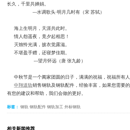
长久，千里共婵娟。
---水调歌头·明月几时有（宋 苏轼）
海上生明月，天涯共此时。
情人怨遥夜，竟夕起相思！
灭烛怜光满，披衣觉露滋。
不堪盈手赠，还寝梦佳期。
---望月怀远（唐 张九龄）
中秋节是一个阖家团圆的日子，满满的祝福，祝福所有人
中翔道轨
销售钢轨及钢轨配件，经验丰富，如果您需要的
有您的建议和帮助，我们会做的更好。
标签：
钢轨
钢轨配件
钢轨加工
外标钢轨
相关新闻推荐