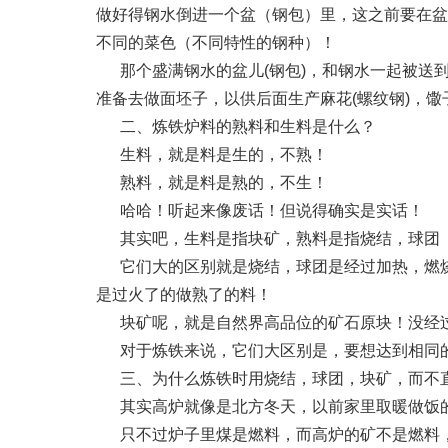
做好得钢水倒进一个盆（钢包）里，这之前要在盆
不同的菜色（不同特性的钢种）！
那个盛满钢水的盆儿(钢包)，和钢水一起被送
准备去做面坯子，以供后面生产麻花(螺纹钢)，馓子
二、炼铁炉料的熟料和生料是什么？
生料，就是料是生的，不熟！
熟料，就是料是熟的，不生！
哈哈！听起来像废话！但说得确实是实话！
其实吧，生料是指块矿，熟料是指烧结，球团
它们大的区别就是烧结，球团是经过加热，燃
是过火了的做熟了的料！
块矿呢，就是自然界高品位的矿石原块！没经
对于炼铁来说，它们大区别是，要想达到相同
三、为什么炼铁时用烧结，球团，块矿，而不直
其实高炉就像是北方冬天，以前家里取暖做饭
只不过炉子里煤是燃料，而高炉的矿不是燃料