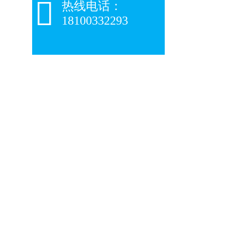

热线电话：
18100332293