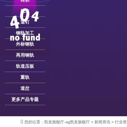
枕木
道钉
钢轨加工
外标钢轨
再用钢轨
轨道压板
重轨
道岔
更多产品专题

您的位置：
凯发旗舰厅-ag凯发旗舰厅
>
新闻资讯
>
行业资