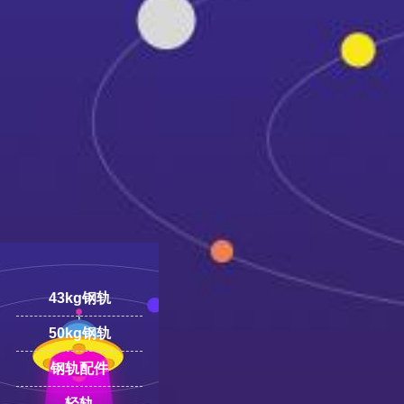
18100332293
线:
43kg钢轨
50kg钢轨
钢轨配件
轻轨