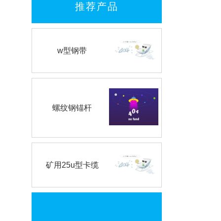
推荐产品
w型钢带
螺纹钢锚杆
矿用25u型卡缆