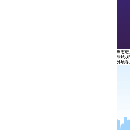
当您进
绿城-
外地客