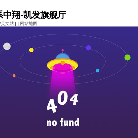
系中翔-凯发旗舰厅
sh/英文站
| |
网站地图