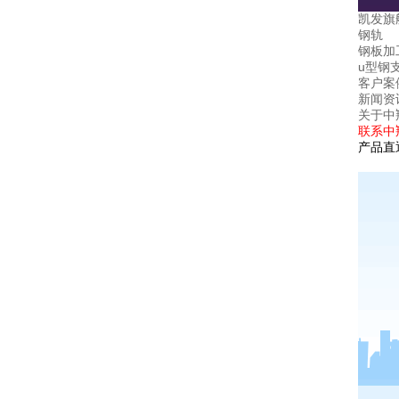
凯发旗
钢轨
钢板加
u型钢
客户案
新闻资
关于中
联系中
产品直