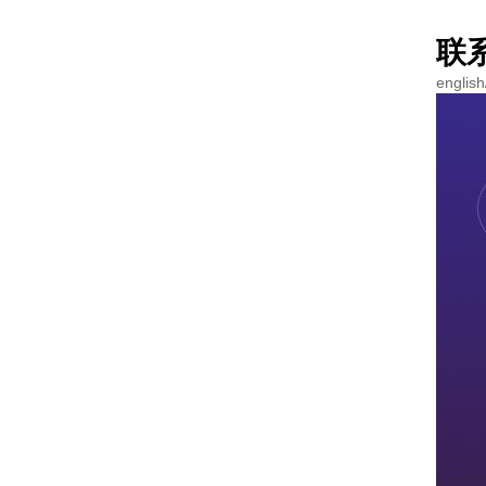
联
engli