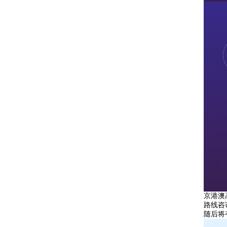
京港澳
路线咨
随后将