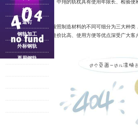
比较热门的一项产品。中翔的轨枕具有使用年限长、检验便
枕木
青睐。
道钉
轨枕也叫枕木，按照制造材料的不同可细分为三大种类
钢轨加工
枕，其中木枕木以其性价比高、使用方便等优点深受广大客
外标钢轨
再用钢轨
轨道压板
重轨
道岔
更多产品专题