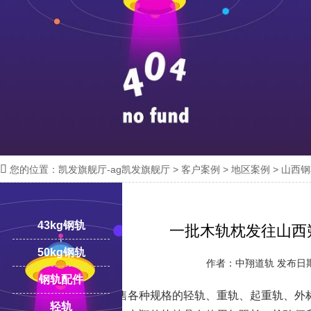

您的位置：
凯发旗舰厅-ag凯发旗舰厅
>
客户案例
>
地区案例
>
山西钢
18100332293
线:
43kg钢轨
一批木轨枕发往山西
50kg钢轨
作者：中翔道轨 发布日期：2
钢轨配件
中翔道轨
除了出售各种规格的轻轨、重轨、起重轨、外
轻轨