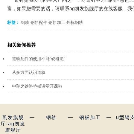
道钉是我公司的主营产品之一，对道钉各方面的信息也非
富，如果您需要的话，请联系ag凯发旗舰厅的在线客服，
标签：
钢轨
钢轨配件
钢轨加工
外标钢轨
相关新闻推荐
道轨配件的使用不能“硬碰硬”
从多方面认识道轨
中翔之铁路垫板讲堂开课啦
—
—
—
凯发旗舰
钢轨
钢板加工
u型钢
厅-ag凯发
旗舰厅