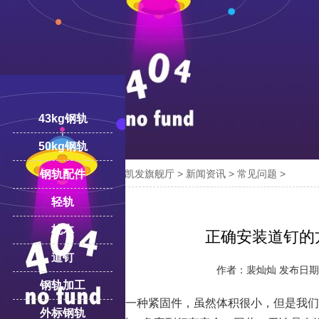
43kg钢轨
50kg钢轨

您的位置：
凯发旗舰厅-ag凯发旗舰厅
>
新闻资讯
>
常见问题
>
钢轨配件
18100332293
线:
轻轨
枕木
正确安装道钉的
道钉
作者：裴灿灿 发布日期：2
钢轨加工
道钉作为道岔上的一种紧固件，虽然体积很小，但是我们
外标钢轨