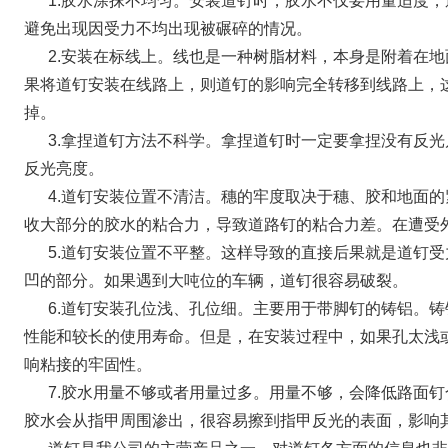
1.胶水涂抹不均匀。安装道钉时，胶水不仅要用量适度
避免出现因受力不均出现被碾碎的情况。
2.安装在标线上。线也是一种树脂材料，本身是附着在
果将道钉安装在线路上，则道钉的影响完全转移到线路上，
掉。
3.拿捏道钉方法不科学。拿捏道钉时一定要拿捏没有反
反光亮度。
4.道钉安装位置不清洁。穗的牢度取决于穗、胶和地面
收大部分的胶水的粘合力，导致道路钉的粘合力差。在遭受
5.道钉安装位置不平整。这样导致的直接后果就是道钉
凹的部分。如果遇到大吨位的车辆，道钉很容易破裂。
6.道钉安装孔位浅、孔位细。主要用于带脚钉的铸铝。
性能和较长的使用寿命。但是，在安装过程中，如果孔太浅
响粘接的牢固性。
7.胶水用量不够或者用量过多。用量不够，会降低路面
胶水会从指甲周围渗出，很容易擦到指甲反光的表面，影响