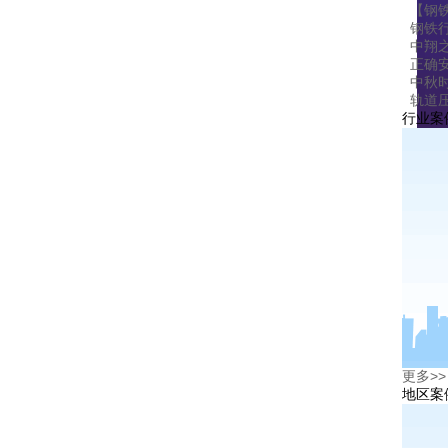
【钢
钢铁
中翔
正确
中秋
轨道
行业案
最
更多>>
地区案