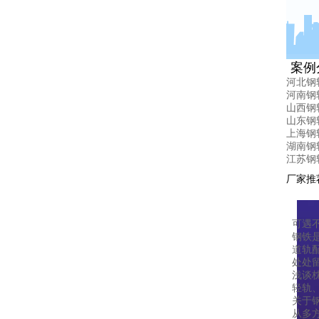
案例
河北钢
河南钢
山西钢
山东钢
上海钢
湖南钢
江苏钢
厂家推
可遇
钢铁
道轨
处处
浅谈
轻轨
关于
从多