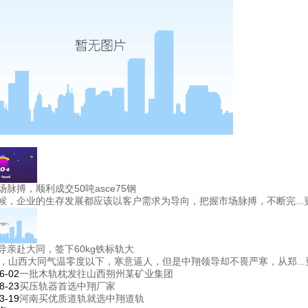
场脉搏，顺利成交50吨asce75钢
候，企业的生存发展都应该以客户需求为导向，把握市场脉搏，不断完...
导亲赴大同，签下60kg铁标轨大
日，山西大同气温零度以下，寒意逼人，但是中翔领导却不畏严寒，从郑...
6-02
一批木轨枕发往山西朔州某矿业集团
8-23
买压轨器首选中翔厂家
3-19
河南买优质道轨就选中翔道轨