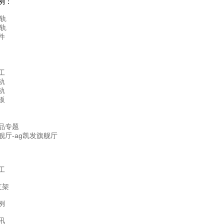
例：
钢轨
钢轨
件
工
轨
轨
板
品专题
舰厅-ag凯发旗舰厅
工
支架
例
讯