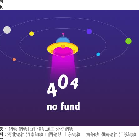
询
航
表：
钢轨
钢轨配件
钢轨加工
外标钢轨
例：
河北钢轨
河南钢轨
山西钢轨
山东钢轨
上海钢轨
湖南钢轨
江苏钢轨