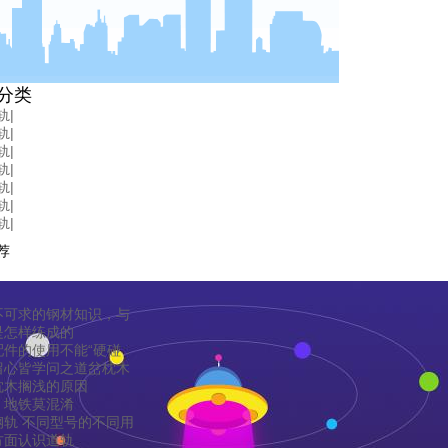
分类
轨
|
轨
|
轨
|
轨
|
轨
|
轨
|
轨
|
荐
不可求的钢材知识，与
是怎样练成的
配件的使用不能“硬碰
留心皆学问之道岔枕木
枕木搁浅的原因
、地铁莫混淆
钢轨 不同型号的不同用
方面认识道轨