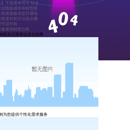
铁】下游需求尚可 社会
行业面临成本和转型双
之铁路垫板讲堂开课啦
安装道钉的方法及步骤
时节话中秋
压板使用材质分析
例
真实记录身边发生的事
新资讯
例
为您提供个性化需求服务