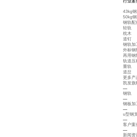
行业案
43kg
50kg
钢轨配
轻轨
枕木
道钉
钢轨加
外标钢
再用钢
轨道压
重轨
道岔
更多产
凯发旗
—
钢轨
—
钢板加
—
u型钢
—
客户案
—
新闻资