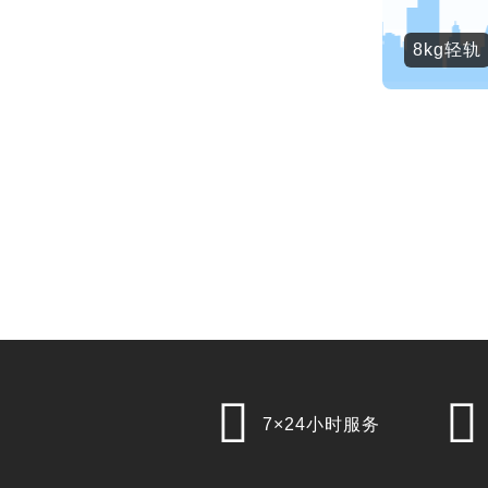
8kg轻轨


7×24小时服务