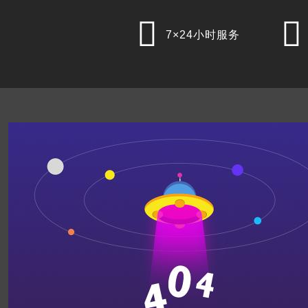


7×24小时服务