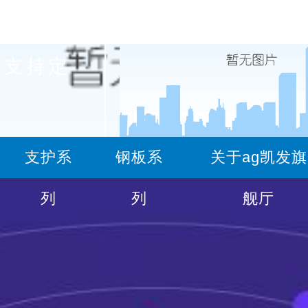
支持定
服务热线
支护系
钢板系
关于ag凯发旗
15729447780(矿用支护)
18
列
列
舰厅