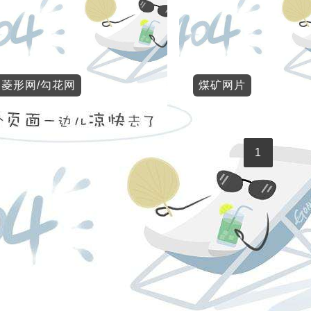
菱形网/勾花网
煤矿网片
1