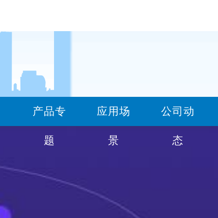
产品专
应用场
公司动
100332293(道轨-钢板)
题
景
态