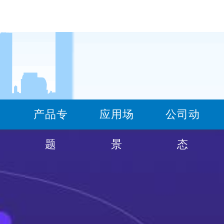
产品专
应用场
公司动
100332293(道轨-钢板)
题
景
态