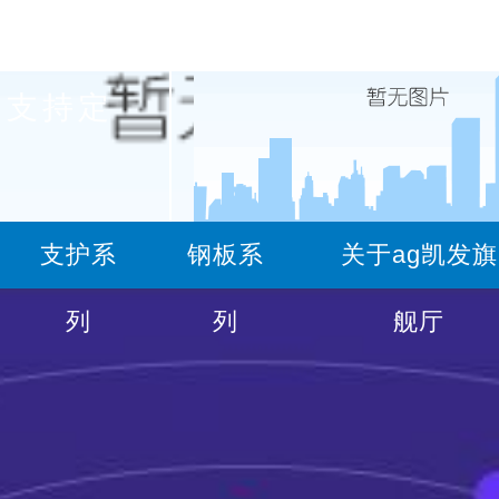
支持定
服务热线
支护系
钢板系
关于ag凯发旗
15729447780(矿用支护)
18
列
列
舰厅