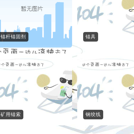
锚杆锚固剂
锚具
矿用锚索
钢绞线