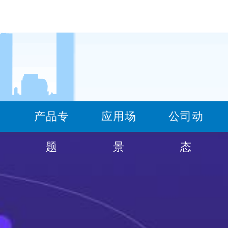
产品专
应用场
公司动
100332293(道轨-钢板)
题
景
态