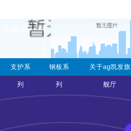
支持定
服务热线
支护系
钢板系
关于ag凯发旗
15729447780(矿用支护)
18
列
列
舰厅