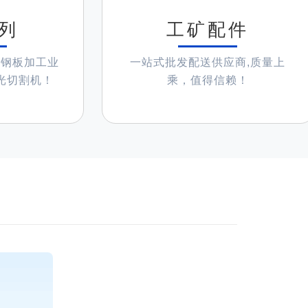
列
工矿配件
及钢板加工业
一站式批发配送供应商,质量上
光切割机！
乘，值得信赖！