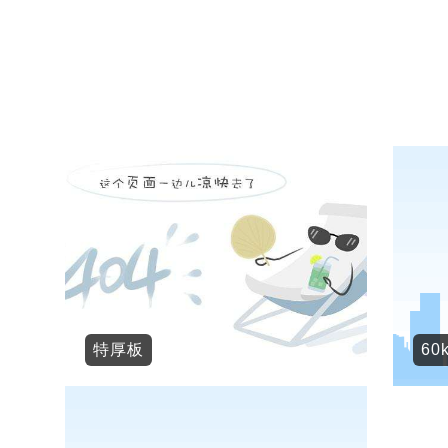
特厚板
60