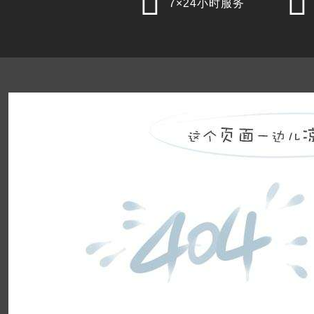


7×24小时服务