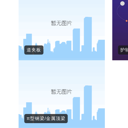
道夹板
护
π型钢梁/金属顶梁