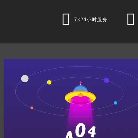


7×24小时服务