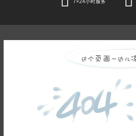


7×24小时服务