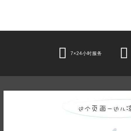


7×24小时服务