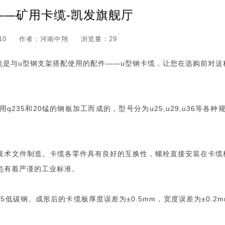
——矿用卡缆-凯发旗舰厅
10
作者：河南中翔
浏览量：29
也是与u型钢支架搭配使用的配件——u型钢卡缆，让您在选购前对这
35和20锰的钢板加工而成的，型号分为u25,u29,u36等各种
技术文件制造。卡缆各零件具有良好的互换性，螺栓直接安装在卡缆
分也有着严谨的工业标准。
低碳钢。成形后的卡缆板厚度误差为±0.5mm，宽度误差为±0.2