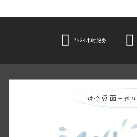


7×24小时服务