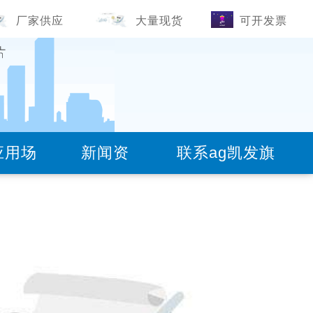
厂家供应
大量现货
可开发票
应用场
新闻资
联系ag凯发旗
)
18100332293(道轨-钢板)
景
讯
舰厅