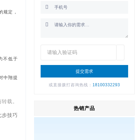

7的规定，

力不低于
对中翔提
或直接拨打咨询热线：
18100332293
与转载。
热销产品
七步技巧