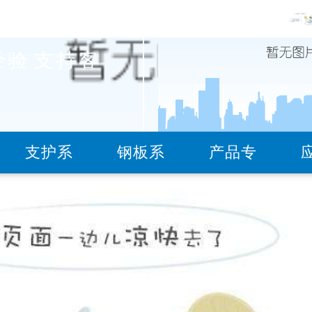
经验
支持客
服务热线
支护系
钢板系
产品专
18736079821(矿用支护
列
列
题