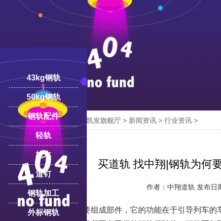
43kg钢轨
50kg钢轨
钢轨配件

您的位置：
凯发旗舰厅-ag凯发旗舰厅
>
新闻资讯
>
行业资讯
>
18100332293
线:
轻轨
枕木
买道轨 找中翔|钢轨为何
道钉
作者：中翔道轨 发布日期：2
钢轨加工
钢轨是铁路轨道的主要组成部件，它的功能在于引导列车的
外标钢轨