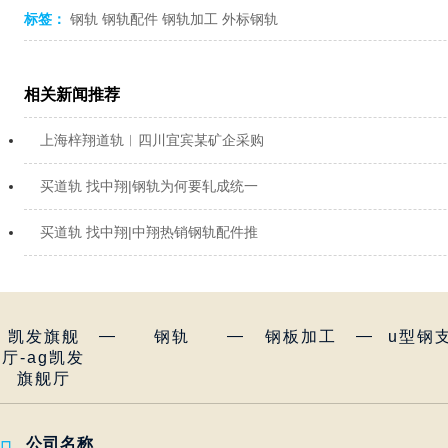
标签：
钢轨
钢轨配件
钢轨加工
外标钢轨
相关新闻推荐
上海梓翔道轨︱四川宜宾某矿企采购
买道轨 找中翔|钢轨为何要轧成统一
买道轨 找中翔|中翔热销钢轨配件推
—
—
—
凯发旗舰
钢轨
钢板加工
u型钢
厅-ag凯发
旗舰厅
公司名称