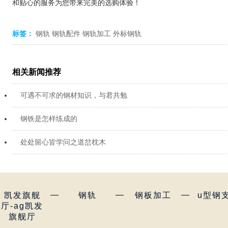
和贴心的服务为您带来完美的选购体验！
标签：
钢轨
钢轨配件
钢轨加工
外标钢轨
相关新闻推荐
可遇不可求的钢材知识，与君共勉
钢铁是怎样练成的
处处留心皆学问之道岔枕木
—
—
—
凯发旗舰
钢轨
钢板加工
u型钢
厅-ag凯发
旗舰厅