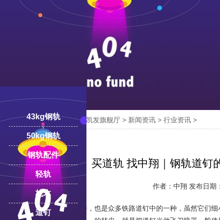
43kg钢轨

您的位置：
凯发旗舰厅-ag凯发旗舰厅
>
新闻资讯
>
行业资讯
>
18100332293
线:
50kg钢轨
钢轨配件
买道轨 找中翔｜钢轨道钉
轻轨
作者：中翔 发布日期：20
枕木
道钉是铁路上的一种配件，也是众多铁路道钉中的一种，虽然它们细
道钉