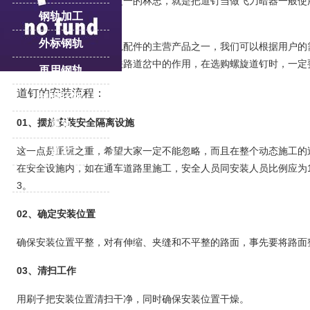
击队》中，飞虎队成员之一的林忠，就是把道钉当做飞刀暗器一般使
钢轨加工
作用。
外标钢轨
道钉作为我集团旗下钢轨配件的主营产品之一，我们可以根据用户的
为了能确保螺旋道钉在铁路道岔中的作用，在选购螺旋道钉时，一定
再用钢轨
道钉的安装流程：
轨道压板
01、
摆放安装安全隔离设施
重轨
道岔
这一点是重重之重，希望大家一定不能忽略，而且在整个动态施工的
在安全设施内，如在通车道路里施工，安全人员同安装人员比例应为
更多产品专题
3。
02、
确定安装位置
确保安装位置平整，对有伸缩、夹缝和不平整的路面，事先要将路面
03、
清扫工作
用刷子把安装位置清扫干净，同时确保安装位置干燥。