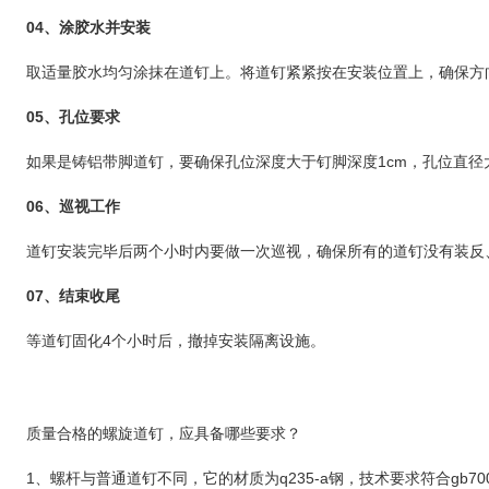
04、
涂胶水并安装
取适量胶水均匀涂抹在道钉上。将道钉紧紧按在安装位置上，确保方
05、
孔位要求
如果是铸铝带脚道钉，要确保孔位深度大于钉脚深度1cm，孔位直径
06、
巡视工作
道钉安装完毕后两个小时内要做一次巡视，确保所有的道钉没有装反
07、
结束收尾
等道钉固化4个小时后，撤掉安装隔离设施。
质量合格的螺旋道钉，应具备哪些要求？
1、螺杆与普通道钉不同，它的材质为q235-a钢，技术要求符合gb7