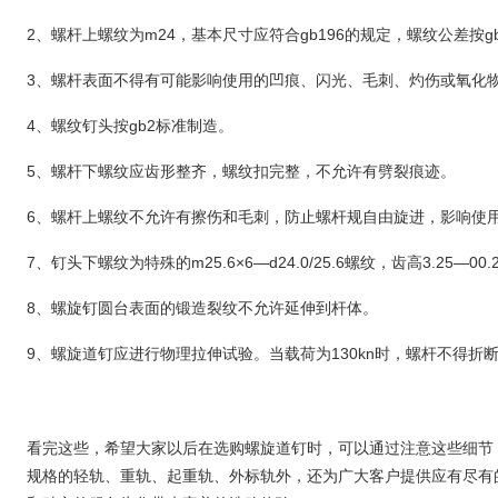
2、螺杆上螺纹为m24，基本尺寸应符合gb196的规定，螺纹公差按gb
3、螺杆表面不得有可能影响使用的凹痕、闪光、毛刺、灼伤或氧化
4、螺纹钉头按gb2标准制造。
5、螺杆下螺纹应齿形整齐，螺纹扣完整，不允许有劈裂痕迹。
6、螺杆上螺纹不允许有擦伤和毛刺，防止螺杆规自由旋进，影响使
7、钉头下螺纹为特殊的m25.6×6—d24.0/25.6螺纹，齿高3.25—00.
8、螺旋钉圆台表面的锻造裂纹不允许延伸到杆体。
9、螺旋道钉应进行物理拉伸试验。当载荷为130kn时，螺杆不得折
看完这些，希望大家以后在选购螺旋道钉时，可以通过注意这些细节
规格的轻轨、重轨、起重轨、外标轨外，还为广大客户提供应有尽有