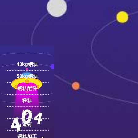
43kg钢轨
18100332293
线:
50kg钢轨
钢轨配件
轻轨
枕木
道钉
钢轨加工