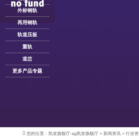
外标钢轨
再用钢轨
轨道压板
重轨
道岔
更多产品专题

您的位置：
凯发旗舰厅-ag凯发旗舰厅
>
新闻资讯
>
行业资