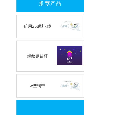
推荐产品
矿用25u型卡缆
螺纹钢锚杆
w型钢带