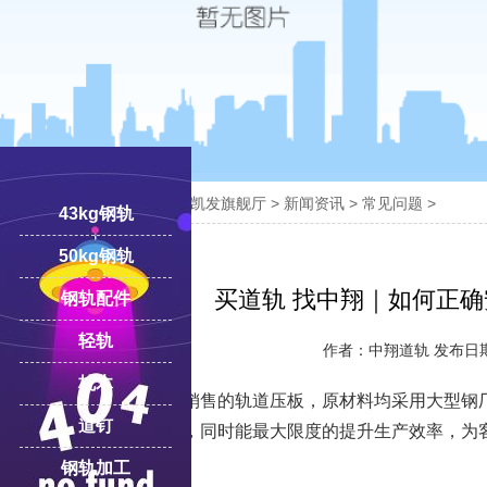

您的位置：
凯发旗舰厅-ag凯发旗舰厅
>
新闻资讯
>
常见问题
>
43kg钢轨
50kg钢轨
18100332293
线:
买道轨 找中翔｜如何正
钢轨配件
轻轨
作者：中翔道轨 发布日期：2
枕木
中翔道轨
厂家所生产销售的轨道压板，原材料均采用大型钢
道钉
对产品质量严格把关，同时能最大限度的提升生产效率，为
钢轨加工