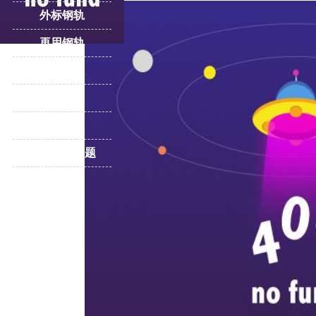
外标钢轨
再用钢轨
轨道压板
重轨
道岔
更多产品专题