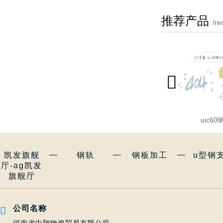
推荐产品
/r

uic60
—
—
—
凯发旗舰
钢轨
钢板加工
u型钢
厅-ag凯发
旗舰厅
公司名称
