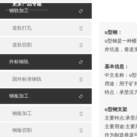
更多产品专题
钢轨加工

道轨打孔

u型钢：
u型钢是一种横
道轨切割

井坑道，巷道支
外标钢轨

基本信息：
中文名称：u
国外标准钢轨

用途：用于矿
特点：承受压
钢板加工

u型钢支架
钢板加工

主要特点:承
主要用途:主
钢板切割

作为制造巷道