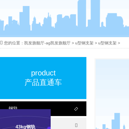

您的位置：
凯发旗舰厅-ag凯发旗舰厅
>
u型钢支架
>
u型钢支架
>
18100332293
线:
product
产品直通车
钢轨

轻轨

43kg钢轨