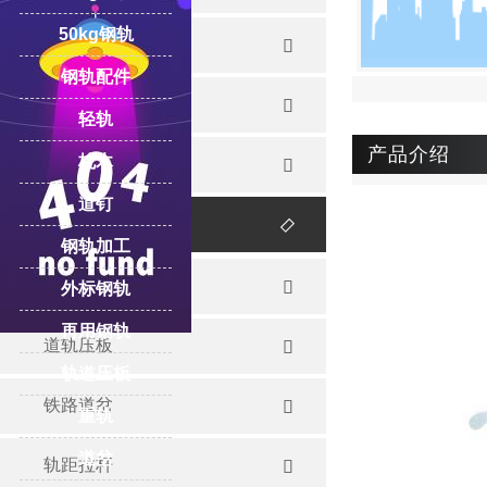
50kg钢轨
重轨

钢轨配件
起重轨

轻轨
产品介绍
枕木
再用钢轨

道钉
钢轨配件

钢轨加工
道轨夹板

外标钢轨
再用钢轨
道轨压板

轨道压板
铁路道岔

重轨
道岔
轨距拉杆
