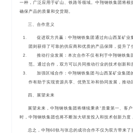
一种，广泛应用于矿山、铁路等领域。中翔钢铁集团将根
确保产品的质量和交货期。
三、合作意义
促进双方共赢：中翔钢铁集团通过向山西某矿业
团则获得了可靠的供应商和优质的产品保障，提升了
推动行业发展：本次合作不仅有利于中翔钢铁集
范。通过合作，双方可以共同推动行业的技术创新和
加强区域合作：中翔钢铁集团与山西某矿业集团
作有助于实现资源共享、优势互补和协同发展，推动
四、展望未来
展望未来，中翔钢铁集团将继续秉承“质量第一、客
时，中翔钢铁集团也将不断加大研发投入和技术创新力度
总之，中翔60轨与张总的成功合作不仅为双方带来