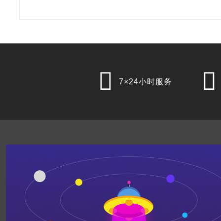


7×24小时服务