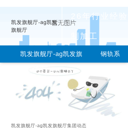
26年行业经验
凯发旗舰厅-ag凯发
旗舰厅
制加工
凯发旗舰厅-ag凯发旗
钢轨系
舰厅
列
凯发旗舰厅-ag凯发旗舰厅
集团动态