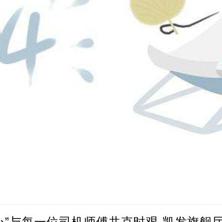
心”与每一位司机师傅共克时艰-凯发旗舰