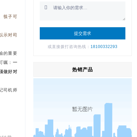

、筷子可
以示对司
或直接拨打咨询热线：
18100332293
输的重要
叮嘱：
一
热销产品
须做好对
记司机师