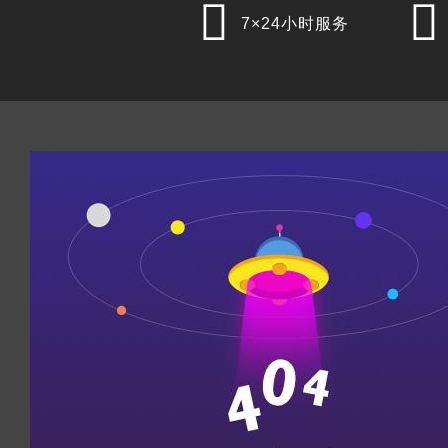


7×24小时服务