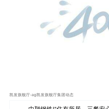
凯发旗舰厅-ag凯发旗舰厅
集团动态
中翔钢铁|“住有所居、三餐安