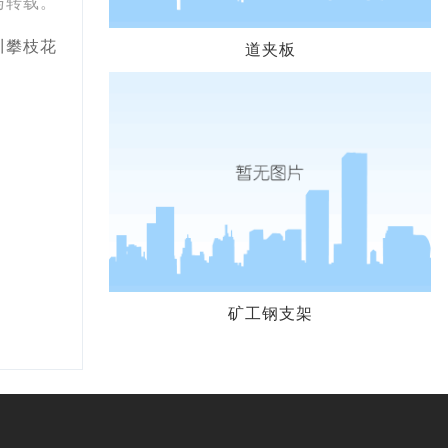
与转载。
川攀枝花
道夹板
矿工钢支架