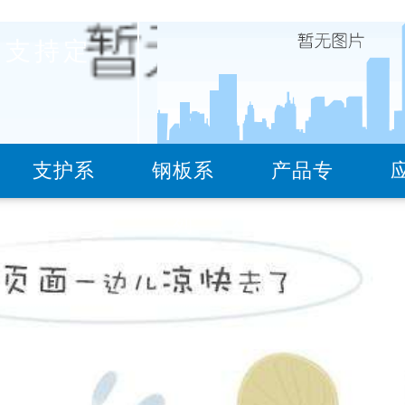
支持定
服务热线
支护系
钢板系
产品专
18736079821(矿用支护)
18
列
列
题