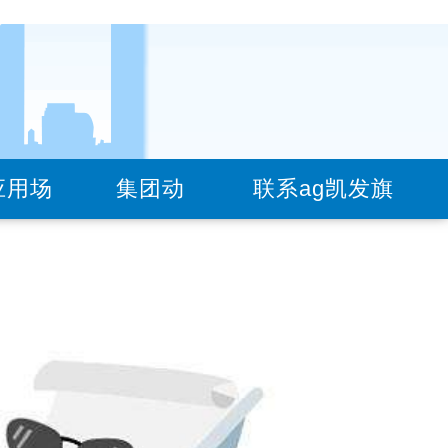
应用场
集团动
联系ag凯发旗
100332293(道轨-钢板)
景
态
舰厅