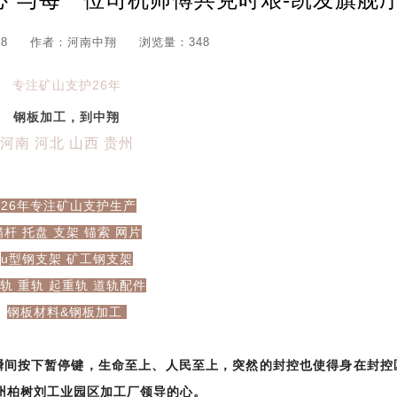
8
作者：河南中翔
浏览量：348
专注
矿山支护26年
钢板加工，到中翔
河南 河北 山西 贵州
26年专注矿山支护生产
锚杆 托盘 支架 锚索 网片
u型钢支架 矿工钢支架
轨 重轨 起重轨 道轨配件
钢板材料&钢板加工
间按下暂停键，生命至上、人民至上，突然的封控也使得身在封控
州柏树刘工业园区加工厂领导的心。