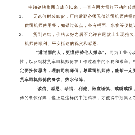
中翔钢铁集团自成立以来，一直有两大雷打不动的传
无论何时装卸货，厂内后勤必须无偿给司机师傅提
供司机师傅用餐，如错过饭点，备有桶面、水饺等便捷
货到速结，价格谈好之后不允许在尾款上出现拖欠
机师傅顺利、平安抵达的祝贺和感恩。
“淋过雨的人，更懂得替他人撑伞”。
同为工业劳
性，以及钢材货车司机师傅在工作过程中的不易和艰辛。
定要换位思考，理解司机师傅，尊重司机师傅，能帮一定
货车司机师傅的餐饮、热水保障。
诚信、感恩、珍惜、利他、谦虚谨慎、戒骄戒躁
傅的餐饮保障，也正是这样的中翔精神，才使得中翔集团