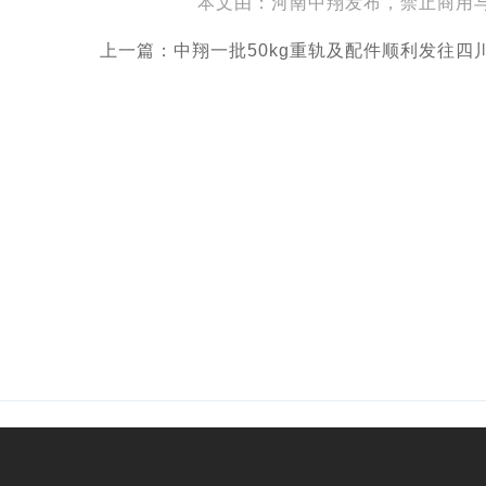
本文由：河南中翔发布，禁止商用
上一篇：中翔一批50kg重轨及配件顺利发往四