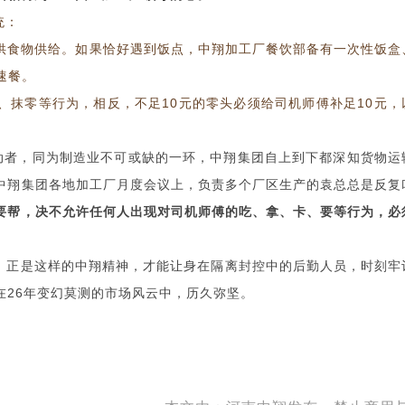
统：
供食物供给。如果恰好遇到饭点，中翔加工厂餐饮部备有一次性饭盒
速餐。
、抹零等行为，相反，不足10元的零头必须给司机师傅补足10元，
动者，同为制造业不可或缺的一环，中翔集团自上到下都深知货物运
中翔集团各地加工厂月度会议上，负责多个厂区生产的袁总总是反复
要帮，决不允许任何人出现对司机师傅的吃、拿、卡、要等行为，必
，正是这样的中翔精神，才能让身在隔离封控中的后勤人员，时刻牢
在26年变幻莫测的市场风云中，历久弥坚。