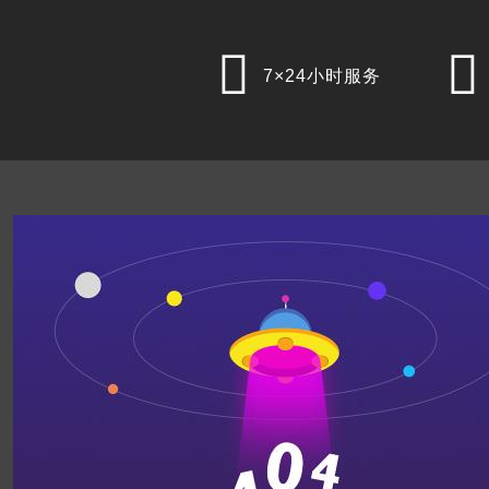


7×24小时服务