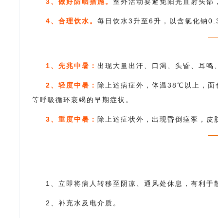
3、做好防晒措施。
室外活动要避免阳光直射头部
4、合理饮水。
每日饮水3升至6升，以含氯化钠0
1、先兆中暑
：
出现大量出汗、口渴、头昏、耳鸣
2、轻度中暑：
除上述病症外，体温38℃以上，
等呼吸循环衰竭的早期症状。
3、重度中暑：
除上述症状外，出现昏倒痉挛，皮
1、立即将病人转移至阴凉、通风处休息，有利于
2、补充水及电介质。