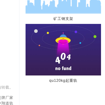
矿工钢支架
qu120kg起重轨
与转载。
老牌厂家
中翔道轨