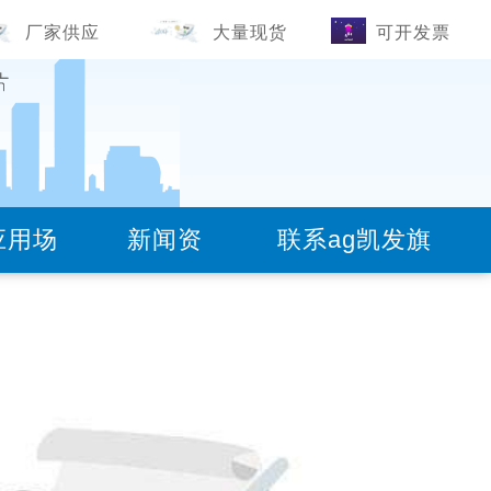
厂家供应
大量现货
可开发票
应用场
新闻资
联系ag凯发旗
)
18100332293(道轨-钢板)
景
讯
舰厅