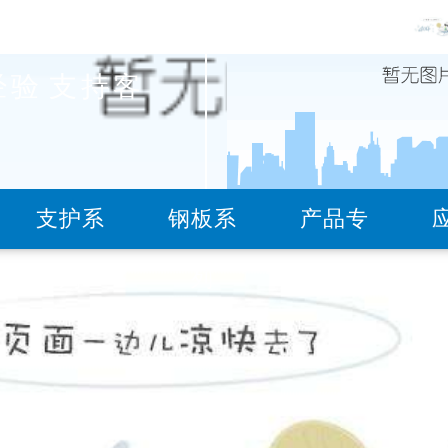
经验
支持客
服务热线
支护系
钢板系
产品专
18736079821(矿用支护
列
列
题