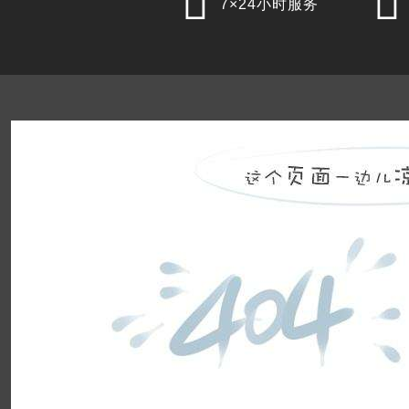


7×24小时服务