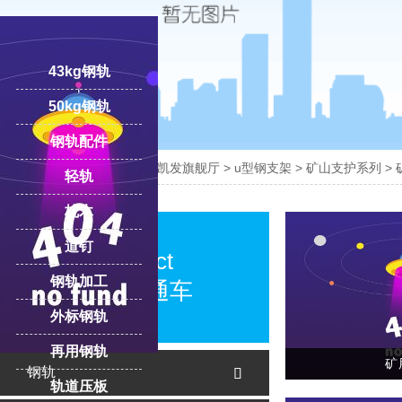
43kg钢轨
50kg钢轨
钢轨配件

您的位置：
凯发旗舰厅-ag凯发旗舰厅
>
u型钢支架
>
矿山支护系列
>
轻轨
枕木
18100332293
线:
道钉
product
钢轨加工
产品直通车
外标钢轨
再用钢轨
矿
钢轨

轨道压板