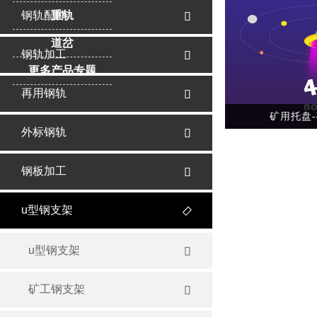
重轨
钢轨配件

道岔
钢轨加工

更多产品专题
再用钢轨

矿用托盘
外标钢轨

钢板加工

u型钢支架

u型钢支架

矿工钢支架
