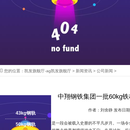

您的位置：
凯发旗舰厅-ag凯发旗舰厅
>
新闻资讯
>
公司新闻
>
18100332293
线:
中翔钢铁集团一批60kg
作者：刘舍静 发布日期：2
43kg钢轨
2020年的开局，注定是一段会被载入史册的不平凡岁月。一场令
50kg钢轨