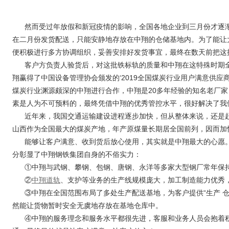
然而受过年放假和新冠疫情的影响，全国各地企业到三月份才逐
在二月份发货配送，只能安静地存放在中翔的仓储基地内。为了能让
便积极进行多方协调组织，妥善安排好发货事宜，最终在数天前把这
客户方负责人验货后，对这批铁标轨的质量和中翔在这特殊时期
翔赢得了中国设备管理协会颁发的‘2019全国煤炭行业用户满意供应
煤炭行业渊源颇深的中翔进行合作，中翔是20多年经验的知名老厂
素是人为不可预料的，最终凭借中翔的优秀管控水平，很好解决了我
近年来，我国交通运输建设进程逐步加快，但从整体来说，还是赶
山西作为全国最大的煤炭产地，年产原煤量长期居全国前列，因而加
能够让客户满意、收到货后放心使用，其实就是中翔最大的心愿
分彰显了中翔钢铁集团自身的不俗实力：
①中翔与武钢、攀钢、包钢、唐钢、永洋等多家大型钢厂常年保
②
中翔道轨
、支护等业务的生产线规模庞大，加工制造能力优秀
③中翔在全国范围布局了多处生产配送基地，为客户提供“生产 仓
然能让货物暂时安全无虞地存放在基地仓库中。
④中翔的服务理念和服务水平都很先进，客服和业务人员会抱着