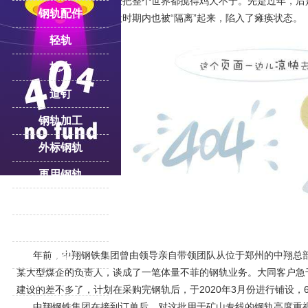
时候横行肆虐，如今已经把整个世界都搅得鸡犬不宁。先是过年，后
钢轨配件
货物配送的流程，在这段时期内也被“隔离”起来，陷入了瘫痪状态。
轻轨
枕木
道钉
钢轨加工
外标钢轨
再用钢轨
轨道压板
重轨
道岔
年前，中翔钢铁集团曾由领导亲自带领团队从位于郑州的中翔总
某大型煤企的负责人，谈成了一笔体量不菲的钢轨业务。大同客户急
更多产品专题
建设的差不多了，计划在采购完钢轨后，于2020年3月份进行铺设，
中翔钢铁集团在接到订单后，对这批用于矿山专线的钢轨高度重视