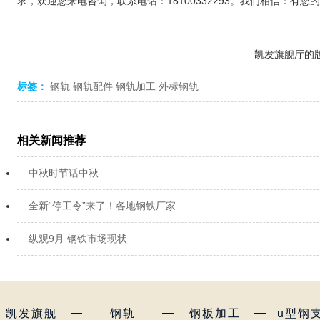
求，欢迎您来电咨询，联系电话：18100332293。我们相信：有
凯发旗舰厅的版权
标签：
钢轨
钢轨配件
钢轨加工
外标钢轨
相关新闻推荐
中秋时节话中秋
全新“停工令”来了！各地钢铁厂家
纵观9月 钢铁市场现状
—
—
—
凯发旗舰
钢轨
钢板加工
u型钢