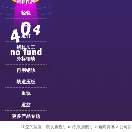
钢轨配件
轻轨
枕木
道钉
钢轨加工
外标钢轨
再用钢轨
轨道压板
重轨
道岔
更多产品专题

您的位置：
凯发旗舰厅-ag凯发旗舰厅
>
新闻资讯
>
公司新