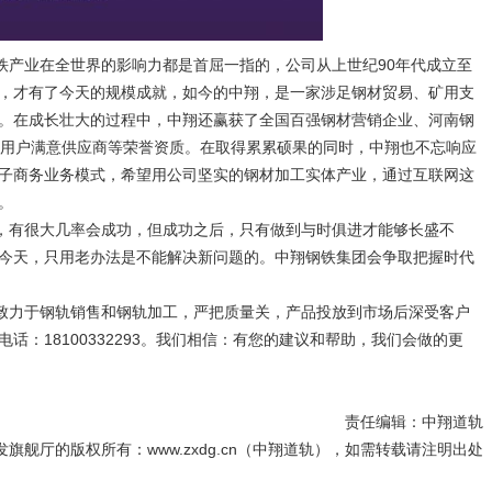
铁产业在全世界的影响力都是首屈一指的，公司从上世纪90年代成立至
，才有了今天的规模成就，如今的中翔，是一家涉足钢材贸易、矿用支
。在成长壮大的过程中，中翔还赢获了全国百强钢材营销企业、河南钢
业用户满意供应商等荣誉资质。在取得累累硕果的同时，中翔也不忘响应
子商务业务模式，希望用公司坚实的钢材加工实体产业，通过互联网这
。
，有很大几率会成功，但成功之后，只有做到与时俱进才能够长盛不
今天，只用老办法是不能解决新问题的。中翔钢铁集团会争取把握时代
致力于钢轨销售和钢轨加工，严把质量关，产品投放到市场后深受客户
：18100332293。我们相信：有您的建议和帮助，我们会做的更
责任编辑：中翔道轨
旗舰厅的版权所有：www.zxdg.cn（中翔道轨），如需转载请注明出处