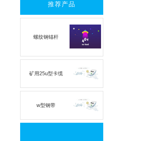
推荐产品
螺纹钢锚杆
矿用25u型卡缆
w型钢带