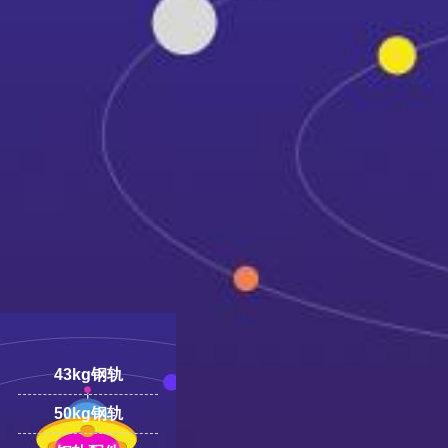
18100332293
线:
43kg钢轨
50kg钢轨