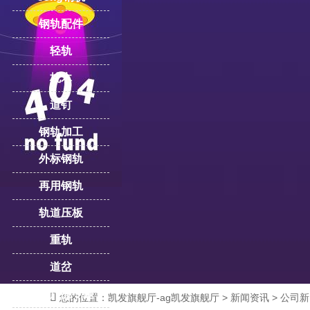
钢轨配件
轻轨
枕木
道钉
钢轨加工
外标钢轨
再用钢轨
轨道压板
重轨
道岔
更多产品专题

您的位置：
凯发旗舰厅-ag凯发旗舰厅
>
新闻资讯
>
公司新