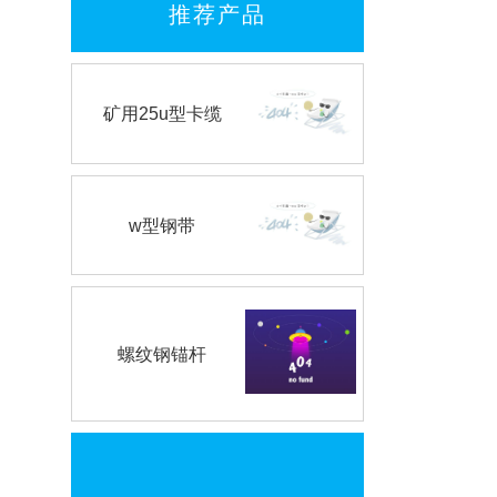
推荐产品
矿用25u型卡缆
w型钢带
螺纹钢锚杆