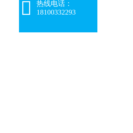

热线电话：
18100332293