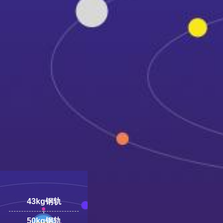
18100332293
线:
43kg钢轨
50kg钢轨