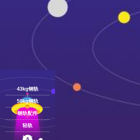
18100332293
线:
43kg钢轨
50kg钢轨
钢轨配件
轻轨
枕木