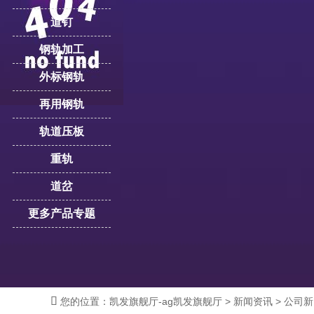
道钉
钢轨加工
外标钢轨
再用钢轨
轨道压板
重轨
道岔
更多产品专题

您的位置：
凯发旗舰厅-ag凯发旗舰厅
>
新闻资讯
>
公司新