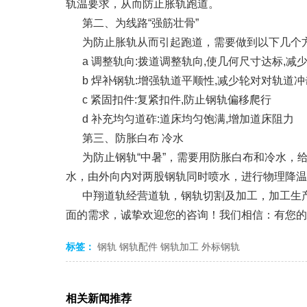
轨温要求，从而防止胀轨跑道。
第二、为线路“强筋壮骨”
为防止胀轨从而引起跑道，需要做到以下几个
a 调整轨向:拨道调整轨向,使几何尺寸达标,减
b 焊补钢轨:增强轨道平顺性,减少轮对对轨道
c 紧固扣件:复紧扣件,防止钢轨偏移爬行
d 补充均匀道砟:道床均匀饱满,增加道床阻力
第三、防胀白布 冷水
为防止钢轨“中暑”，需要用防胀白布和冷水，
水，由外向内对两股钢轨同时喷水，进行物理降温
中翔道轨经营道轨，钢轨切割及加工，加工生
面的需求，诚挚欢迎您的咨询！我们相信：有您的
标签：
钢轨
钢轨配件
钢轨加工
外标钢轨
相关新闻推荐