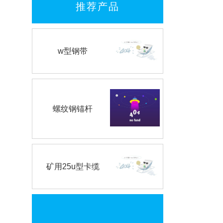
推荐产品
w型钢带
螺纹钢锚杆
矿用25u型卡缆