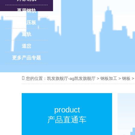
再用钢轨
轨道压板
重轨
道岔
更多产品专题

您的位置：
凯发旗舰厅-ag凯发旗舰厅
>
钢板加工
>
钢板
product
产品直通车