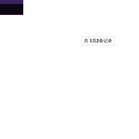
共
1
页
2
条记录