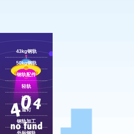
43kg钢轨
50kg钢轨
18100332293
线:
钢轨配件
轻轨
枕木
道钉
钢轨加工
外标钢轨