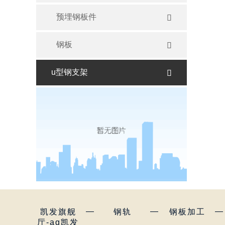
预埋钢板件

钢板

u型钢支架

—
—
—
凯发旗舰
钢轨
钢板加工
厅-ag凯发