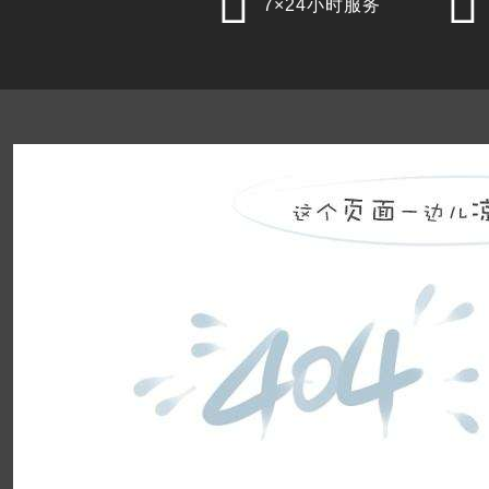


7×24小时服务