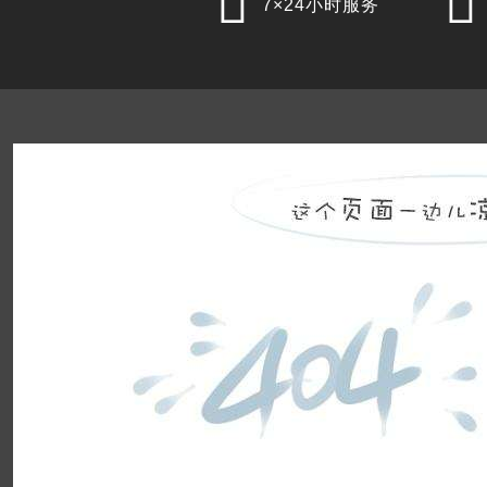


7×24小时服务