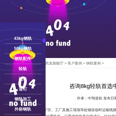
43kg钢轨
50kg钢轨
钢轨配件

您的位置：
凯发旗舰厅-ag凯发旗舰厅
>
客户案例
>
钢轨案例
>
18100332293
线:
轻轨
枕木
咨询8kg轻轨首选
道钉
作者：中翔道轨 发布日期：2
钢轨加工
外标钢轨
轻轨主要用于林区、矿区、工厂及施工现场等处铺设临时运输线路和