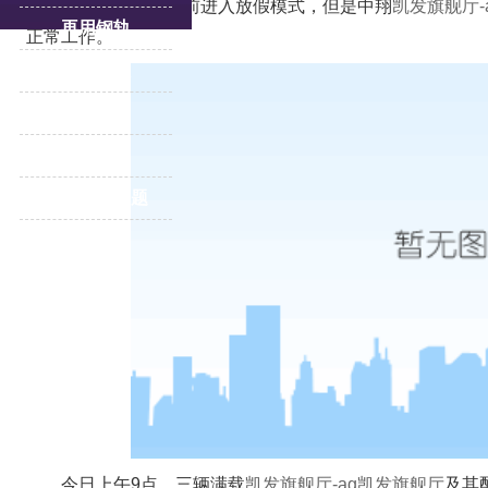
小型煤矿钢厂都已提前进入放假模式，但是中翔
凯发旗舰厅-
再用钢轨
正常工作。
轨道压板
重轨
道岔
更多产品专题
今日上午9点，三辆满载
凯发旗舰厅-ag凯发旗舰厅
及其