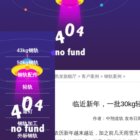
43kg钢轨
50kg钢轨
钢轨配件

您的位置：
凯发旗舰厅-ag凯发旗舰厅
>
客户案例
>
钢轨案例
>
18100332293
线:
轻轨
枕木
临近新年，一批30k
道钉
作者：中翔道轨 发布日期：2
钢轨加工
随着距离2019年农历新年越来越近，加之前几天雨雪天
外标钢轨