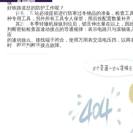
再用钢轨
做
好铁路道岔的防护工作呢？
首先，车站必须提前进行防寒过冬物品的准备，检查工
轨道压板
种专用工具，另外所有工具专人保管，用后按配置数量补齐
其次，冬季转辙机操纵到位后，锁舌伸出量在以上，因
重轨
判断密贴检查器速动接点的导通规律：表示电路只与滚轴落
应
道岔
的速动接点、接线端子闭合，使用万用表交流电压挡，以两
时，即可判断该接点故障。
更多产品专题