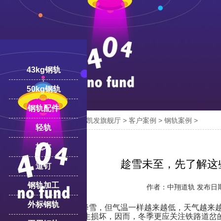
43kg钢轨
50kg钢轨
钢轨配件

您的位置：
凯发旗舰厅-ag凯发旗舰厅
>
客户案例
>
钢轨案例
>
18100332293
轻轨
线:
枕木
趁雪未至，先了解这
道钉
钢轨加工
作者：中翔道轨 发布日期：2
外标钢轨
郑州的冬天虽未降雪，但气温一样越来越低，天气越来
温环境中，很容易发生损坏，因而，冬季更应关注铁路道岔