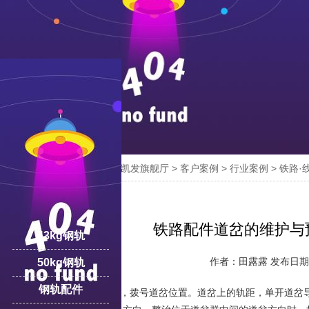

您的位置：
凯发旗舰厅-ag凯发旗舰厅
>
客户案例
>
行业案例
>
铁路·
18100332293
线:
铁路配件道岔的维护与
43kg钢轨
作者：田露露 发布日期：2
50kg钢轨
钢轨配件
做好直股基本轨方向，拨号道岔位置。道岔上的轨距，单开道岔导