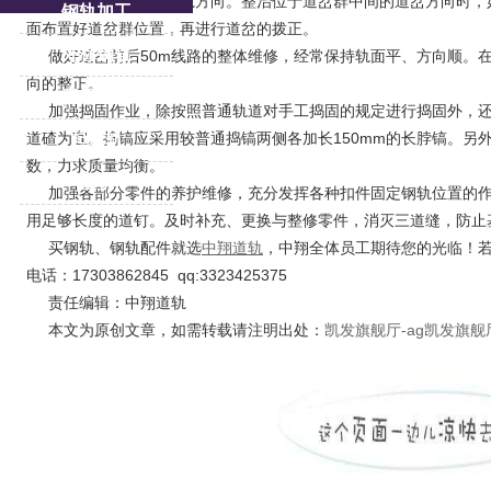
先拨号道岔的直股基本轨方向。整治位于道岔群中间的道岔方向时，
钢轨加工
面布置好道岔群位置，再进行道岔的拨正。
外标钢轨
做好道岔前后50m线路的整体维修，经常保持轨面平、方向顺。在
向的整正。
再用钢轨
加强捣固作业，除按照普通轨道对手工捣固的规定进行捣固外，还
道碴为宜。捣镐应采用较普通捣镐两侧各加长150mm的长脖镐。另
起重轨
数，力求质量均衡。
重轨
加强各部分零件的养护维修，充分发挥各种扣件固定钢轨位置的作
用足够长度的道钉。及时补充、更换与整修零件，消灭三道缝，防止
买钢轨、钢轨配件就选
中翔道轨
，中翔全体员工期待您的光临！
电话：17303862845 qq:3323425375
责任编辑：中翔道轨
本文为原创文章，如需转载请注明出处：
凯发旗舰厅-ag凯发旗舰