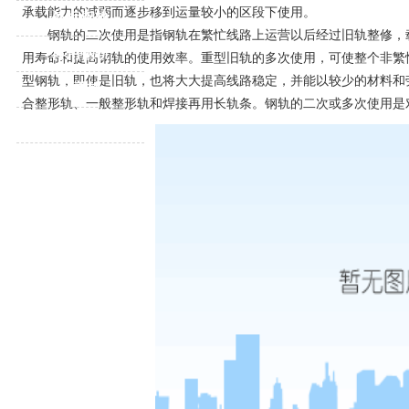
承载能力的减弱而逐步移到运量较小的区段下使用。
外标钢轨
钢轨的二次使用是指钢轨在繁忙线路上运营以后经过旧轨整修，载
再用钢轨
用寿命和提高钢轨的使用效率。重型旧轨的多次使用，可使整个非繁
型钢轨，即使是旧轨，也将大大提高线路稳定，并能以较少的材料和
起重轨
合整形轨、一般整形轨和焊接再用长轨条。钢轨的二次或多次使用是
重轨