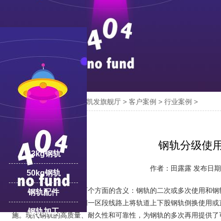

您的位置：
凯发旗舰厅-ag凯发旗舰厅
>
客户案例
>
行业案例
>
18100332293
线:
钢轨分级使
43kg钢轨
作者：田露露 发布日期：2
50kg钢轨
钢轨分级使用包含两个方面的含义：钢轨的二次或多次使用和钢轨
钢轨配件
的条件相差别很大，在同一区段线路上将轨道上下股钢轨倒换使用或
钢轨加工
施。现代钢轨的高质量、耐久性和可靠性，为钢轨的多次再用提供了