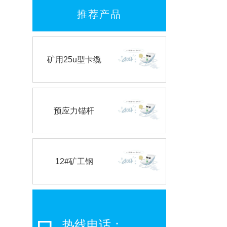
推荐产品
矿用25u型卡缆
预应力锚杆
12#矿工钢
热线电话：