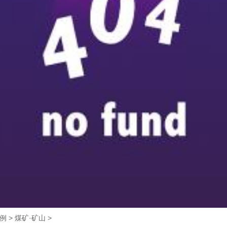
例
>
煤矿·矿山
>