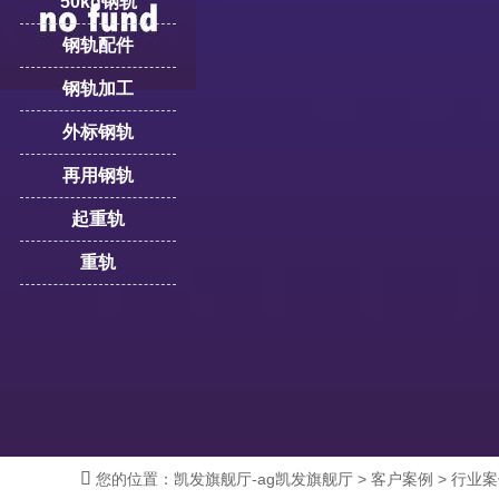
50kg钢轨
钢轨配件
钢轨加工
外标钢轨
再用钢轨
起重轨
重轨

您的位置：
凯发旗舰厅-ag凯发旗舰厅
>
客户案例
>
行业案