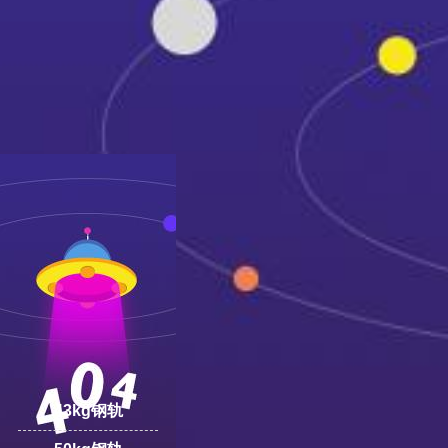
18100332293
线:
43kg钢轨