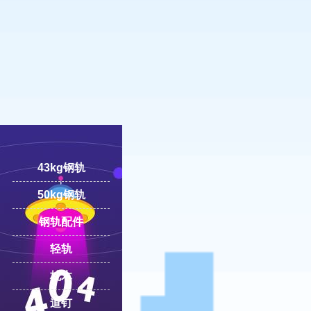
18100332293
线:
43kg钢轨
50kg钢轨
钢轨配件
轻轨
枕木
道钉