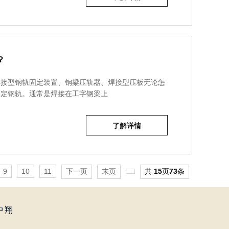
？
焊接型钢轨固定装置、钢梁压轨器、焊接型压板无论怎
固定钢轨。通常是焊接在工字钢梁上
了解详情
9
10
11
下一页
末页
共
15
页
73
条
中翔