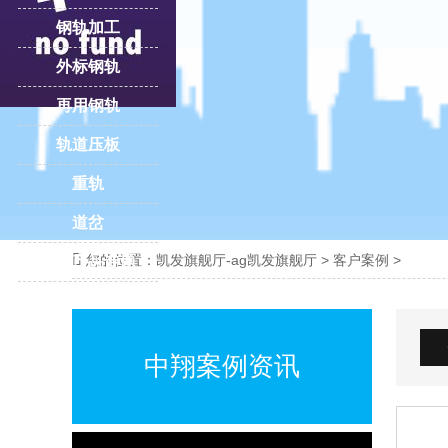
钢轨加工
外标钢轨
再用钢轨
轨道压板
重轨
道岔

您的位置：
凯发旗舰厅-ag凯发旗舰厅
>
客户案例
>
更多产品专题
中翔案例资讯