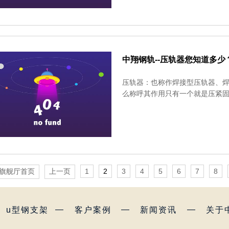
中翔钢轨--压轨器您知道多少
压轨器：也称作焊接型压轨器、
么称呼其作用只有一个就是压紧
发旗舰厅首页
上一页
1
2
3
4
5
6
7
8
—
—
—
u型钢支架
客户案例
新闻资讯
关于