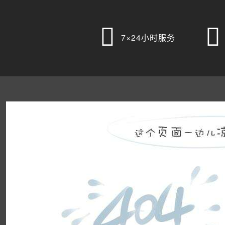


7×24小时服务