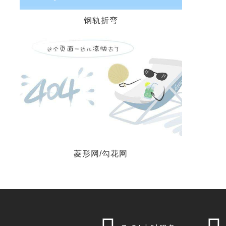
钢轨折弯
菱形网/勾花网