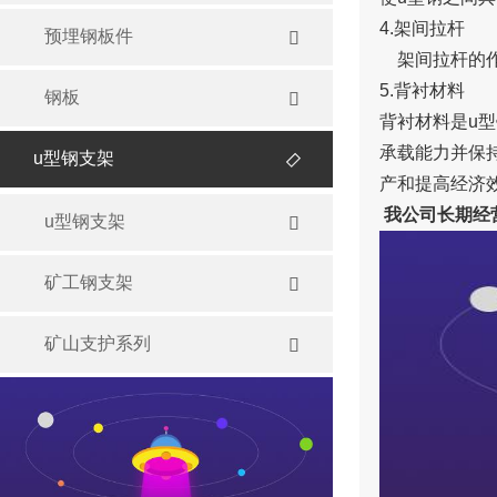
4.架间拉杆
预埋钢板件

架间拉杆的作
5.背衬材料
钢板

背衬材料是u
承载能力并保
u型钢支架

产和提高经济
我公司长期经
u型钢支架

矿工钢支架

矿山支护系列
