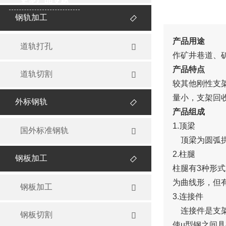
钢轨加工

产品用途
道轨打孔

作矿井巷道、
产品特点
道轨切割

较其他刚性支
量小，支架回
外标钢轨

产品组成
1.顶梁
国外标准钢轨

顶梁为圆弧拱
2.柱腿
钢板加工

柱腿有3种形
为曲线形，但
钢板加工

3.连接件
连接件是支架
钢板切割

使u型钢之间