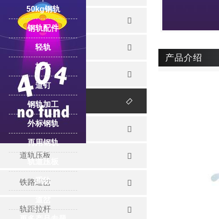
50kg钢轨
重轨

钢轨配件
起重轨
轻轨

产品介绍
枕木
再用钢轨

道钉
钢轨配件

钢轨加工
外标钢轨
道轨夹板

再用钢轨
道轨压板

轨道压板
重轨
铁路道岔

道岔
轨距拉杆

更多产品专题