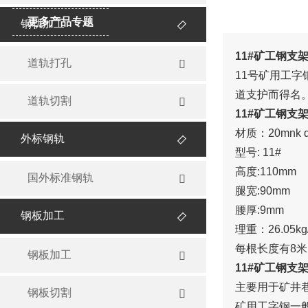
更多产品专题
钢轨加工

11#矿工钢支
道轨打孔

11号矿用工
道支护而得名
道轨切割

11#矿工钢支
材质：20mnk q
外标钢轨

型号: 11#
高度:110mm
国外标准钢轨

腿宽:90mm
腰厚:9mm
钢板加工

理重：26.05kg
每根长度有8米
钢板加工

11#矿工钢支
主要用于矿井
钢板切割

矿用工字钢一