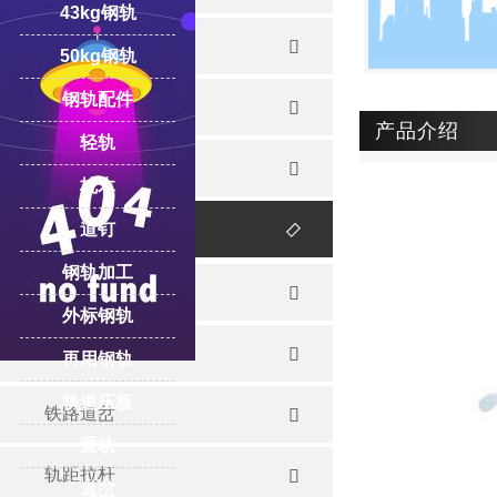
43kg钢轨
重轨

50kg钢轨
钢轨配件
起重轨

产品介绍
轻轨
再用钢轨

枕木
钢轨配件
道钉

钢轨加工
道轨夹板

外标钢轨
道轨压板

再用钢轨
轨道压板
铁路道岔

重轨
轨距拉杆

道岔