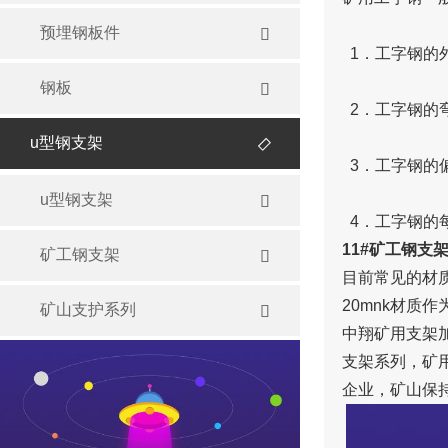
预埋钢板件

1．工字钢的
钢板

2．工字钢的弯
u型钢支架

3．工字钢的偏
u型钢支架

4．工字钢的每
11#矿工钢支
矿工钢支架

目前常见的材质
20mnk材质
矿山支护系列

中翔矿用支架
支架系列，矿
企业，矿山保