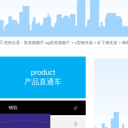

您的位置：
凯发旗舰厅-ag凯发旗舰厅
>
u型钢支架
>
矿工钢支架
>
梯
18100332293
线:
product
产品直通车
钢轨

轻轨
