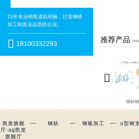
21年专业销售道轨经验，打造钢铁
加工制造业品质的企业。
推荐产品

/r
18100332293

德标钢
—
—
—
凯发旗舰
钢轨
钢板加工
u型钢
厅-ag凯发
旗舰厅