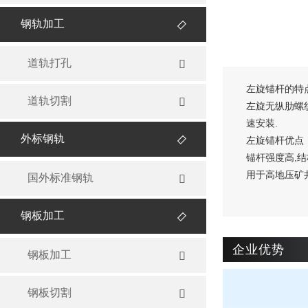
钢轨加工

道轨打孔

左旋锚杆的特
道轨切割

左旋无纵肋螺
速安装.
外标钢轨

左旋锚杆优点
锚杆强度高,
用于高地压矿
国外标准钢轨

钢板加工

企业优势
钢板加工

钢板切割
