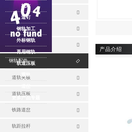
枕木
重轨

道钉
起重轨
钢轨加工

外标钢轨
再用钢轨

产品介绍
再用钢轨
钢轨配件

轨道压板
重轨
道轨夹板

道岔
道轨压板

更多产品专题
铁路道岔

轨距拉杆
