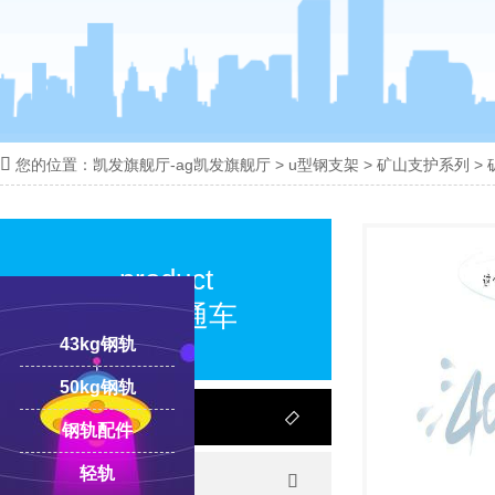

您的位置：
凯发旗舰厅-ag凯发旗舰厅
>
u型钢支架
>
矿山支护系列
>
18100332293
线:
product
产品直通车
43kg钢轨
50kg钢轨
钢轨

钢轨配件
轻轨
轻轨
